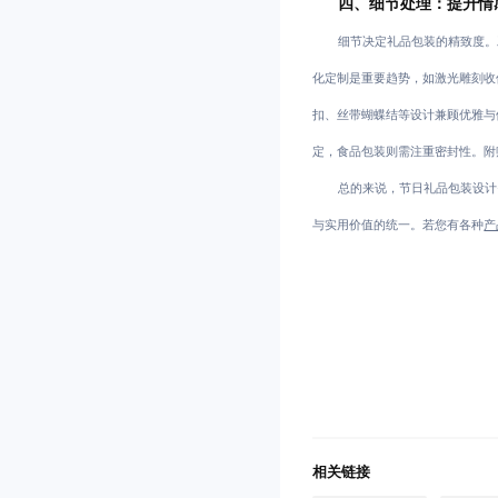
四、细节处理：提升情
细节决定礼品包装的精致度。
化定制是重要趋势，如激光雕刻收
扣、丝带蝴蝶结等设计兼顾优雅与
定，食品包装则需注重密封性。附
总的来说，节日礼品包装设计
与实用价值的统一。若您有各种
产
相关链接