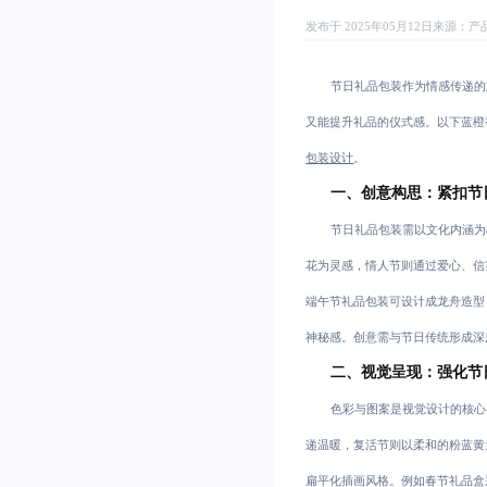
发布于 2025年05月12日
来源：
产
节日礼品包装作为情感传递的
又能提升礼品的仪式感。以下蓝橙
包装设计
。
一、创意构思：紧扣节
节日礼品包装需以文化内涵为
花为灵感，情人节则通过爱心、信
端午节礼品包装可设计成龙舟造型
神秘感。创意需与节日传统形成深
二、视觉呈现：强化节
色彩与图案是视觉设计的核心
递温暖，复活节则以柔和的粉蓝黄
扁平化插画风格。例如春节礼品盒