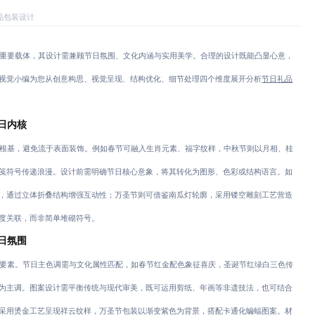
品包装设计
重要载体，其设计需兼顾节日氛围、文化内涵与实用美学。合理的设计既能凸显心意，
视觉小编为您从创意构思、视觉呈现、结构优化、细节处理四个维度展开分析
节日礼品
日内核
根基，避免流于表面装饰。例如春节可融入生肖元素、福字纹样，中秋节则以月相、桂
笺符号传递浪漫。设计前需明确节日核心意象，将其转化为图形、色彩或结构语言。如
，通过立体折叠结构增强互动性；万圣节则可借鉴南瓜灯轮廓，采用镂空雕刻工艺营造
度关联，而非简单堆砌符号。
日氛围
要素。节日主色调需与文化属性匹配，如春节红金配色象征喜庆，圣诞节红绿白三色传
为主调。图案设计需平衡传统与现代审美，既可运用剪纸、年画等非遗技法，也可结合
采用烫金工艺呈现祥云纹样，万圣节包装以渐变紫色为背景，搭配卡通化蝙蝠图案。材