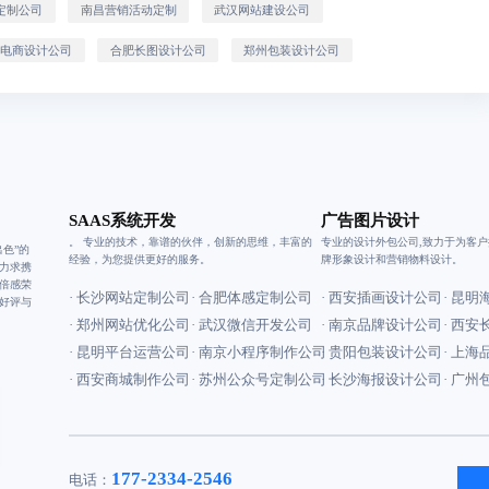
定制公司
南昌营销活动定制
武汉网站建设公司
州电商设计公司
合肥长图设计公司
郑州包装设计公司
SAAS系统开发
广告图片设计
。 专业的技术，靠谱的伙伴，创新的思维，丰富的
专业的设计外包公司,致力于为客
色”的
经验，为您提供更好的服务。
牌形象设计和营销物料设计。
力求携
倍感荣
· 长沙网站定制公司
· 合肥体感定制公司
· 西安插画设计公司
· 昆
好评与
· 郑州网站优化公司
· 武汉微信开发公司
· 南京品牌设计公司
· 西
· 昆明平台运营公司
· 南京小程序制作公司
· 贵阳包装设计公司
· 上
· 西安商城制作公司
· 苏州公众号定制公司
· 长沙海报设计公司
· 广
177-2334-2546
电话：