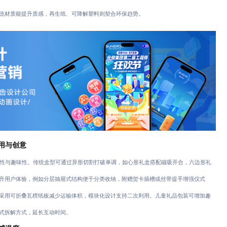
统材质能提升质感，再生纸、可降解塑料则契合环保趋势。
用与创意
性与趣味性。传统盒型可通过异形切割打破单调，如心形礼盒搭配磁吸开合，六边形礼
升用户体验，例如分层抽屉式结构便于分类收纳，附赠贺卡插槽或丝带提手增强仪式
采用可折叠瓦楞纸板减少运输体积，模块化设计支持二次利用。儿童礼品包装可增加趣
式拆解方式，延长互动时间。