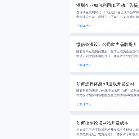
深圳企业如何利用H5互动广告
在移动互联网时代，H5互动广告已成为品牌
营销理论出发，探讨了H5互动广告如何通过
的知名度、用户粘性以及销售转化效果，并提
了解详情 >
化建
微信条漫设计公司助力品牌提升
随着移动互联网的发展，微信已成为企业营销
渐认识到微信条漫的价值，并寻求专业的定制
播效果。然而，在选择合适的微信条漫设计公
了解详情 >
察公司案
如何选择体感AR游戏开发公司
随着科技的进步，体感增强现实（AR）游戏
本文探讨如何明智地挑选合适的体感AR游戏
与定价策略。通过评估经验、查看案例和比较
了解详情 >
合作伙伴
如何控制论坛网站开发成本
本文提供了关于论坛网站开发成本全解析，从
同类型的论坛开发费用分析，并探讨了影响开
略。同时给出了预算规划和性价比优化方案。