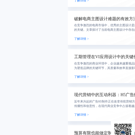
了解详情 >
橙视觉的
破解电商主图设计难题的有效方
在竞争激烈的电商市场中，优秀的主图设计是
的关键。文章探讨了当前电商主图设计中存在
计策略与解决方案，强调通过专业设计服务优
了解详情 >
提高点击
工期管理在VI应用设计中的关键
在竞争激烈的商业环境中，企业越来越重视品
为塑造品牌的关键环节，其质量和效率直接影
满意度。文章深入探讨了VI应用设计项目中
了解详情 >
常见
现代营销中的互动利器：H5广告
近年来兴起的广告H5制作正在改变传统营销
传播性和创意性，在现代商业竞争中占据着越
分析其与传统广告的区别，并结合蓝橙互动的
了解详情 >
不同
预算有限也能做定制：探索高效