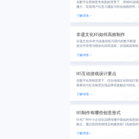
在数字化营销竞争加剧的背景下，营销H5游
播力，实现用户注意力捕捉与转化链路闭环。
与动态规则调整，打造可迭代、可追踪的沉浸
了解详情 >
广、会
非遗文化H5如何高效制作
非遗文化H5作为连接传统与现代的数字桥梁
源文件管理与模块化协同流程，实现南昌剪纸
艺的沉浸式传播，显著提升用户停留时长与分
了解详情 >
转型。
H5互动游戏设计要点
在数字化营销背景下，结合地域文化特色打造
务驱动与社交裂变实现品牌高效触达与转化。
节、中央大街等元素，设计集知识性与娱乐性
了解详情 >
户参与感
H5制作有哪些创意形式
针对广州中小企业在品牌传播中面临的创意枯
痛点，通过协同营销理念构建跨部门高效协作
落地的一体化闭环，显著提升传播效率与用户
了解详情 >