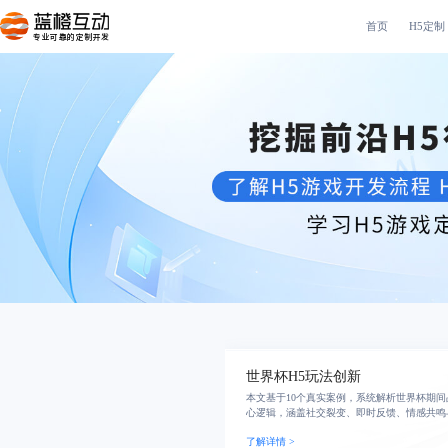
首页
H5定制
专业可靠的定制开发
世界杯H5玩法创新
本文基于10个真实案例，系统解析世界杯期间
心逻辑，涵盖社交裂变、即时反馈、情感共鸣
揭示高传播力与高转化率背后的用户行为洞察
了解详情 >
营销