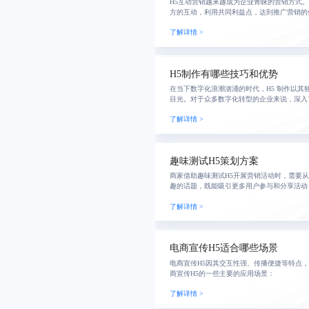
H5互动营销越来越成为企业青睐的营销方式
方的互动，利用共同利益点，达到推广营销的
多，今天来和大家分享下互动营销类H5游戏
了解详情 >
些？
H5制作有哪些技巧和优势
在当下数字化浪潮汹涌的时代，H5 制作以其
目光。对于众多数字化转型的企业来说，深入了
显得尤为重要。
了解详情 >
趣味测试H5策划方案
商家借助趣味测试H5开展营销活动时，需要
趣的话题，既能吸引更多用户参与和分享活动
息，才能获取更好的营销效果。接下来，蓝橙
了解详情 >
试H5策
电商宣传H5适合哪些场景
电商宣传H5因其交互性强、传播便捷等特点
商宣传H5的一些主要的应用场景：
了解详情 >