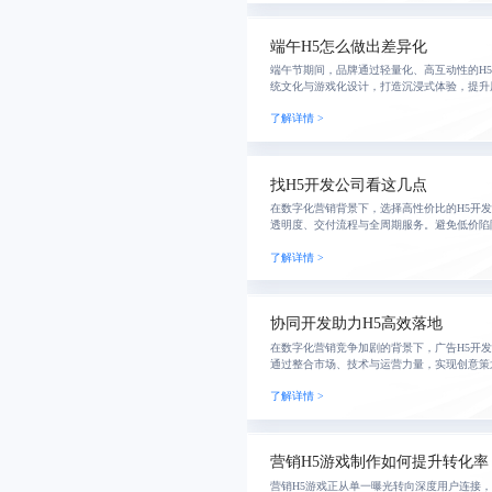
端午H5怎么做出差异化
端午节期间，品牌通过轻量化、高互动性的H
统文化与游戏化设计，打造沉浸式体验，提升
故事化叙事、个性化反馈与裂变分享机制，助
了解详情 >
用户运
找H5开发公司看这几点
在数字化营销背景下，选择高性价比的H5开
透明度、交付流程与全周期服务。避免低价陷
实案例、可验证样例与规范合作流程，确保页
了解详情 >
迭代能
协同开发助力H5高效落地
在数字化营销竞争加剧的背景下，广告H5开
通过整合市场、技术与运营力量，实现创意策
环，提升用户参与度与转化率。真实案例显示
了解详情 >
率提升2
营销H5游戏制作如何提升转化率
营销H5游戏正从单一曝光转向深度用户连接