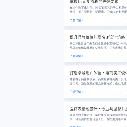
掌握H5定制流程的关键要素
在当今数字化时代，H5页面因其跨平台和易
动推广等方面得到广泛应用。了解H5定制周
它涵盖了项目启动到上线交付的整个过程，包
了解详情 >
测试
提升品牌价值的联名IP设计策略
联名IP设计近年来在商业领域中逐渐成为一
品牌能够借助彼此的优势资源，扩大市场份额
市场影响力。然而，在众多的联名IP设计中
了解详情 >
了如
打造卓越用户体验：电商美工设
随着电子商务的发展，高质量的电商美工设计
键因素。通过优秀的视觉传达方式，企业能够
别度和塑造积极的品牌形象，从而促进销售转
了解详情 >
多样，但
医药表情包设计：专业与温馨并
在当今数字化时代，医疗服务领域面临着新的
为一种新兴的信息传递工具，在医患沟通中展
探讨了医药表情包的设计背景、市场现状及存