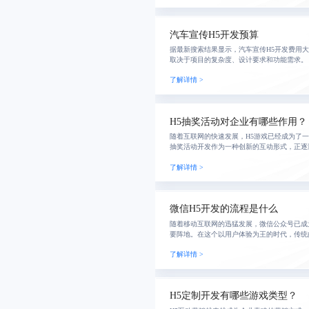
汽车宣传H5开发预算
据最新搜索结果显示，汽车宣传H5开发费用
取决于项目的复杂度、设计要求和功能需求。
了解详情 >
H5抽奖活动对企业有哪些作用？
随着互联网的快速发展，H5游戏已经成为了一
抽奖活动开发作为一种创新的互动形式，正逐
睐。
了解详情 >
微信H5开发的流程是什么
随着移动互联网的迅猛发展，微信公众号已成
要阵地。在这个以用户体验为王的时代，传统
的多样化需求，而H5页面定制凭借其丰富的
了解详情 >
成为公
H5定制开发有哪些游戏类型？