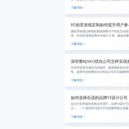
转化率，实现营销效果最大化。
了解详情 >
H5创意游戏定制如何提升用户参
微距营销通过精细化数据洞察与个性化互动设
率。H5创意游戏定制作为核心工具，融合轻
牌高效触达目标用户并实现精准营销闭环。
了解详情 >
深圳整站SEO优化公司怎样实现
在深圳这座充满活力的城市，越来越多的企业
性。选择专业的整站SEO优化公司不仅能够
还能提升品牌影响力和用户粘性。我们专注于
了解详情 >
务，通过
如何选择合适的品牌VI设计公司
在当今竞争激烈的商业环境中，品牌VI设计
之一。一个成功的VI设计不仅能够帮助企业
升品牌的辨识度和消费者的信任感。本文介绍
了解详情 >
需