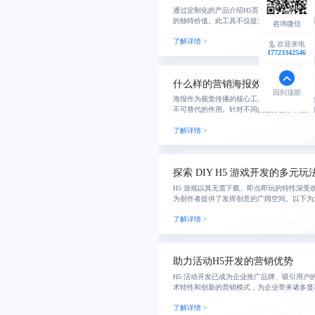
通过定制化的产品介绍H5页面，企业能够更
的独特价值。此工具不仅提升了品牌曝光率，
用户参与度与销售转化率的提升。本文将详细
了解详情 >
交互创
欢迎来电
17723342546
什么样的营销海报效果好
回到顶部
海报作为视觉传播的核心工具之一，在广告宣
不可替代的作用。针对不同的业务需求和推广
计，可以打造出更贴合实际需求、凸显个性的
了解详情 >
定制设计
探索 DIY H5 游戏开发的多元玩
H5 游戏以其无需下载、即点即玩的特性深受欢
为创作者提供了发挥创意的广阔空间。以下为
法：
了解详情 >
助力活动H5开发的营销优势
H5 活动开发已成为企业推广品牌、吸引用户
术特性和创新的营销模式，为企业带来诸多显
您深入剖析助力活动H5的这些优势。
了解详情 >