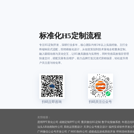
标准化H5定制流程
专注H5定制开发，深耕行业多年，核心团队均有5年以上实战经验。主打全
终端响应式适配，拒绝模板化设计，从创意策划到技术落地全程量身定制。
融入吸睛动画与灵动交互，让H5兼具颜值与实用性，同时凭借高效项目管理
快速交付，搭配完善售后维护，助力品牌打造沉浸式营销场景，轻松提升用
户关注度与转化率。
友情链接：
昆明PPT美化公司
成都定制PPT公司
重庆微信H5定制
数字化报修系统
年度总结H
汕头AR动画制作公司
系统运营图设计
天津公众号推文设计
福州安卓软件开发公
广州微信公众号开发公司
广州H5制作公司
成都成品游戏系统开发
呼和浩特系统