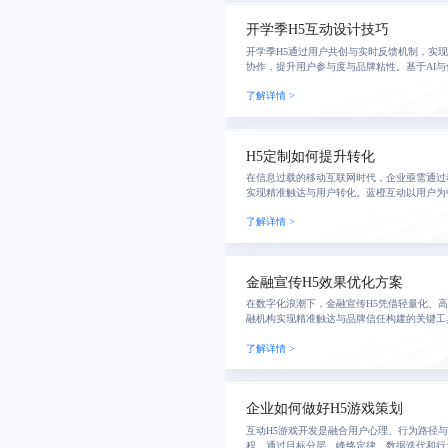
开学季H5互动设计技巧
开学季H5通过用户共创与实时反馈机制，实
协作，提升用户参与度与品牌粘性。基于AI
动体验，推动教育机构从单向宣传转向生态共
了解详情 >
时长
H5定制如何提升转化
在信息过载的移动互联网时代，企业亟需通过
实现精准触达与用户转化。蓝橙互动以用户为
驱动，打造高参与度、可复盘、可优化的H5
了解详情 >
期推
金融宣传H5效果优化方案
在数字化浪潮下，金融宣传H5凭借轻量化、
融机构实现精准触达与品牌信任构建的关键工
法，融合故事化开场、任务型交互与个性化推
了解详情 >
与转化率
企业如何做好H5游戏策划
互动H5游戏开发是融合用户心理、行为路径
程，通过目标分层、峰终定律、数据迭代和行