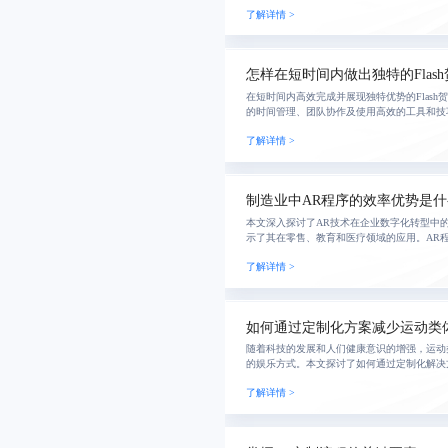
了解详情 >
怎样在短时间内做出独特的Flas
在短时间内高效完成并展现独特优势的Flas
的时间管理、团队协作及使用高效的工具和技
进，并利用丰富的视觉效果与交互性提升用户
了解详情 >
精
制造业中AR程序的效率优势是什
本文深入探讨了AR技术在企业数字化转型中
示了其在零售、教育和医疗领域的应用。AR
和操作效率，还增强了品牌互动性，为企业发
了解详情 >
如何通过定制化方案减少运动类
随着科技的发展和人们健康意识的增强，运动
的娱乐方式。本文探讨了如何通过定制化解决
用，并分享了蓝橙科技在这一领域的创新实践
了解详情 >