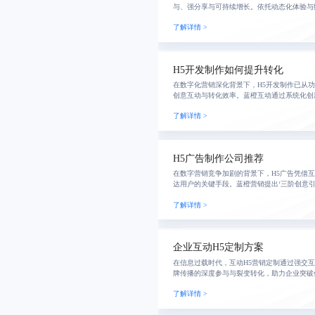
与、强分享与可持续增长。依托动态化体验与
戏流程僵化困局，助力品牌构建可沉淀、可运
了解详情 >
H5开发制作如何提升转化
在数字化营销深化背景下，H5开发制作已从
创意互动与转化效率。蓝橙互动通过系统化创
适配多终端且具备持续运营能力的H5作品，
了解详情 >
闭环
H5广告制作公司推荐
在数字营销竞争加剧的背景下，H5广告凭借
达用户的关键手段。蓝橙营销提出‘三阶创意引
动态交互设计与数据驱动优化，突破模板化困
了解详情 >
享率
企业互动H5定制方案
在信息过载时代，互动H5营销定制通过强交
牌传播的深度参与与裂变转化，助力企业突破
性与品牌记忆度。
了解详情 >