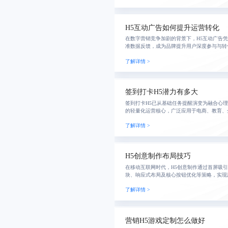
H5互动广告如何提升运营转化
在数字营销竞争加剧的背景下，H5互动广告
准数据反馈，成为品牌提升用户深度参与与转
意设计、技术优化与数据驱动的全流程运营，
了解详情 >
理。
签到打卡H5潜力有多大
签到打卡H5已从基础任务提醒演变为融合心
的轻量化运营核心，广泛应用于电商、教育、
机制提升用户粘性与活跃度，实现低成本高回
了解详情 >
H5创意制作布局技巧
在移动互联网时代，H5创意制作通过首屏吸
块、响应式布局及核心按钮优化等策略，实现
升。优秀H5不仅视觉出众，更注重用户体验
了解详情 >
达目标
营销H5游戏定制怎么做好